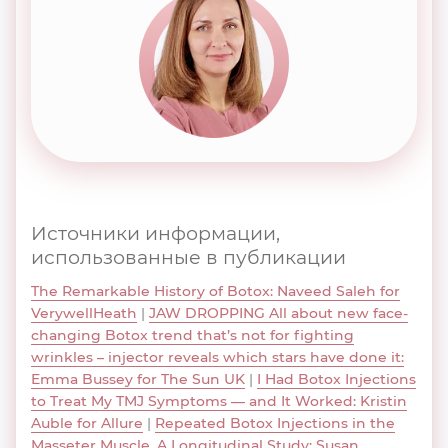
Источники информации,
использованные в публикации
The Remarkable History of Botox: Naveed Saleh for
VerywellHeath
|
JAW DROPPING All about new face-
changing Botox trend that’s not for fighting
wrinkles – injector reveals which stars have done it:
Emma Bussey for The Sun UK
|
I Had Botox Injections
to Treat My TMJ Symptoms — and It Worked: Kristin
Auble for Allure
|
Repeated Botox Injections in the
Masseter Muscle. A Longitudinal Study: Susan