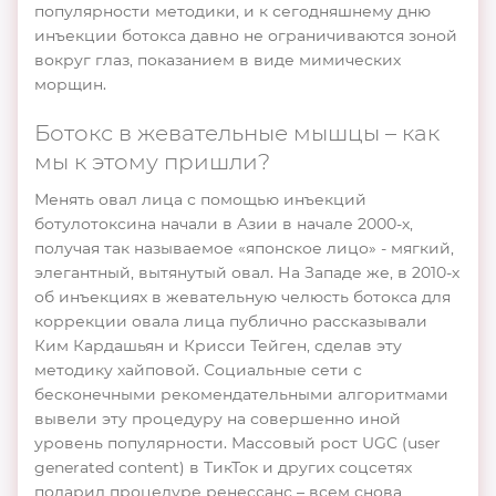
популярности методики, и к сегодняшнему дню
инъекции ботокса давно не ограничиваются зоной
вокруг глаз, показанием в виде мимических
морщин.
Ботокс в жевательные мышцы – как
мы к этому пришли?
Менять овал лица с помощью инъекций
ботулотоксина начали в Азии в начале 2000-х,
получая так называемое «японское лицо» - мягкий,
элегантный, вытянутый овал. На Западе же, в 2010-х
об инъекциях в жевательную челюсть ботокса для
коррекции овала лица публично рассказывали
Ким Кардашьян и Крисси Тейген, сделав эту
методику хайповой. Социальные сети с
бесконечными рекомендательными алгоритмами
вывели эту процедуру на совершенно иной
уровень популярности. Массовый рост UGC (user
generated content) в ТикТок и других соцсетях
подарил процедуре ренессанс – всем снова