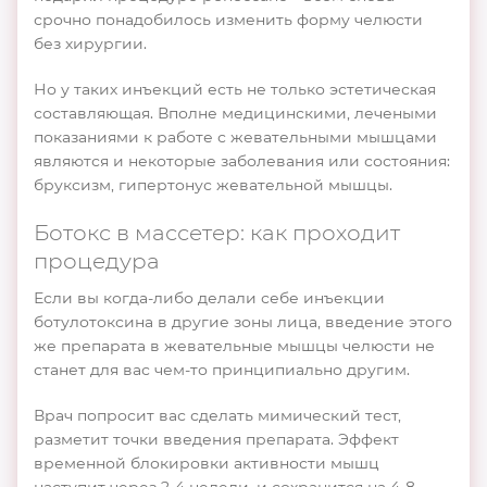
срочно понадобилось изменить форму челюсти
без хирургии.
Но у таких инъекций есть не только эстетическая
составляющая. Вполне медицинскими, лечеными
показаниями к работе с жевательными мышцами
являются и некоторые заболевания или состояния:
бруксизм, гипертонус жевательной мышцы.
Ботокс в массетер: как проходит
процедура
Если вы когда-либо делали себе инъекции
ботулотоксина в другие зоны лица, введение этого
же препарата в жевательные мышцы челюсти не
станет для вас чем-то принципиально другим.
Врач попросит вас сделать мимический тест,
разметит точки введения препарата. Эффект
временной блокировки активности мышц
наступит через 2-4 недели, и сохранится на 4-8