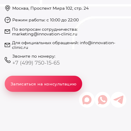
Москва, Проспект Мира 102, стр. 24
Режим работы: с 10:00 до 22:00
https://innovation-clinic.ru/
Режим работы: с 10:00 до 22:00
+74997501585
По вопросам сотрудничества:
marketing@innovation-clinic.ru
Для официальных обращений:
info@innovation-
clinic.ru
Звоните по номеру:
+7 (499) 750-15-65
Записаться на консультацию