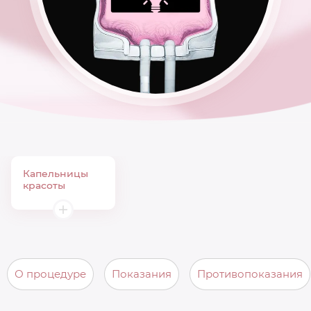
Капельницы
красоты
О процедуре
Показания
Противопоказания