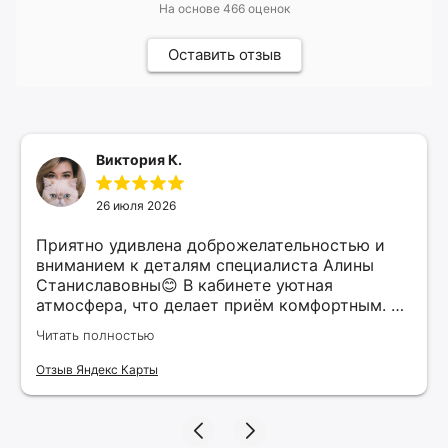
На основе
466
оценок
Оставить отзыв
Виктория К.
26 июля 2026
Приятно удивлена доброжелательностью и
вниманием к деталям специалиста Алины
Станиславовны😊 В кабинете уютная
атмосфера, что делает приём комфортным. Я
рекомендую этого специалиста всем, кто
Читать полностью
ищет качественные услуги в косметологии.
Верю, что нашла своего косметолога и буду
Отзыв Яндекс Карты
продолжать обращаться к ней для
поддержания красоты и здоровья своей
кожи!