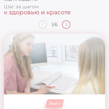
Шаг за шагом
к здоровью и красоте
1
/
6
Этап 1