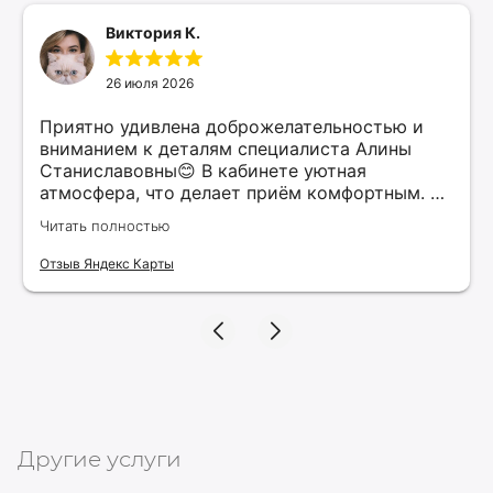
Виктория К.
26 июля 2026
Приятно удивлена доброжелательностью и
вниманием к деталям специалиста Алины
Станиславовны😊 В кабинете уютная
атмосфера, что делает приём комфортным. Я
рекомендую этого специалиста всем, кто
Читать полностью
ищет качественные услуги в косметологии.
Верю, что нашла своего косметолога и буду
Отзыв Яндекс Карты
продолжать обращаться к ней для
поддержания красоты и здоровья своей
кожи!
Другие услуги