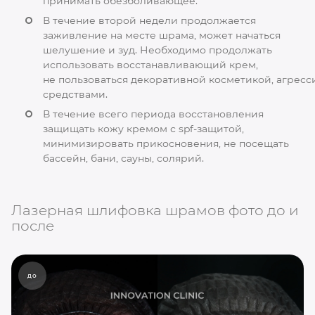
принимать обезболивающее.
В течение второй недели продолжается
заживление на месте шрама, может начаться
шелушение и зуд. Необходимо продолжать
использовать восстанавливающий крем,
не пользоваться декоративной косметикой, агрес
средствами.
В течение всего периода восстановления
защищать кожу кремом с spf-защитой,
минимизировать прикосновения, не посещать
бассейн, бани, сауны, солярий.
Лазерная шлифовка шрамов фото до и
после
до