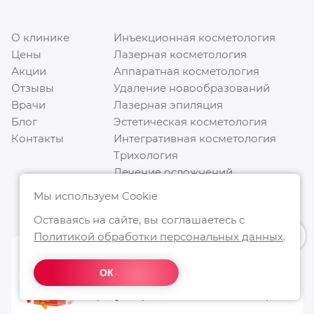
О клинике
Инъекционная косметология
Цены
Лазерная косметология
Акции
Аппаратная косметология
Отзывы
Удаление новообразований
Врачи
Лазерная эпиляция
Блог
Эстетическая косметология
Контакты
Интегративная косметология
Трихология
Лечение осложнений
Программа лояльности
Мы используем Cookie
Подарочные сертификаты
Оставаясь на сайте, вы соглашаетесь с
Политикой обработки персональных данных
.
«Особенно хорошее место 2026»
ОК
Награда от Яндекс за рейтинг 5.0 и
награду «Хорошее место» 5 лет подряд