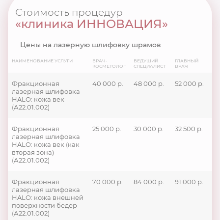
Стоимость процедур
«клиника ИННОВАЦИЯ»
Цены на лазерную шлифовку шрамов
НАИМЕНОВАНИЕ УСЛУГИ
ВРАЧ-
ВЕДУЩИЙ
ГЛАВНЫЙ
КОСМЕТОЛОГ
СПЕЦИАЛИСТ
ВРАЧ
Фракционная
40 000 р.
48 000 р.
52 000 р.
лазерная шлифовка
HALO: кожа век
(А22.01.002)
Фракционная
25 000 р.
30 000 р.
32 500 р.
лазерная шлифовка
HALO: кожа век (как
вторая зона)
(А22.01.002)
Фракционная
70 000 р.
84 000 р.
91 000 р.
лазерная шлифовка
HALO: кожа внешней
поверхности бедер
(А22.01.002)