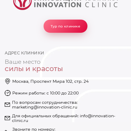
Тур по клинике
АДРЕС КЛИНИКИ
Ваше место
силы и красоты
Москва, Проспект Мира 102, стр. 24
Режим работы: с 10:00 до 22:00
https://innovation-clinic.ru/
Режим работы: с 10:00 до 22:00
+74997501585
По вопросам сотрудничества:
marketing@innovation-clinic.ru
Для официальных обращений:
info@innovation-
clinic.ru
Звоните по номеру: