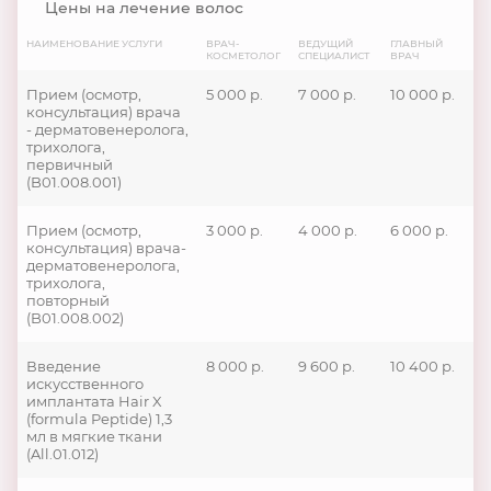
Цены на лечение волос
НАИМЕНОВАНИЕ УСЛУГИ
ВРАЧ-
ВЕДУЩИЙ
ГЛАВНЫЙ
КОСМЕТОЛОГ
СПЕЦИАЛИСТ
ВРАЧ
Прием (осмотр,
5 000 р.
7 000 р.
10 000 р.
консультация) врача
- дерматовенеролога,
трихолога,
первичный
(B01.008.001)
Прием (осмотр,
3 000 р.
4 000 р.
6 000 р.
консультация) врача-
дерматовенеролога,
трихолога,
повторный
(B01.008.002)
Введение
8 000 р.
9 600 р.
10 400 р.
искусственного
имплантата Hair X
(formula Peptide) 1,3
мл в мягкие ткани
(All.01.012)