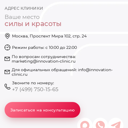
АДРЕС КЛИНИКИ
Ваше место
силы и красоты
Москва, Проспект Мира 102, стр. 24
Режим работы: с 10:00 до 22:00
https://innovation-clinic.ru/
Режим работы: с 10:00 до 22:00
+74997501585
По вопросам сотрудничества:
marketing@innovation-clinic.ru
Для официальных обращений:
info@innovation-
clinic.ru
Звоните по номеру:
+7 (499) 750-15-65
Записаться на консультацию