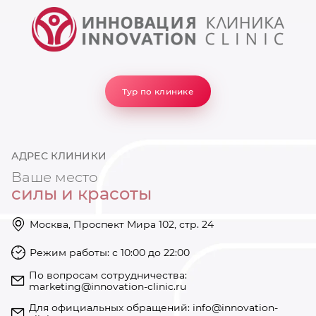
Тур по клинике
АДРЕС КЛИНИКИ
Ваше место
силы и красоты
Москва, Проспект Мира 102, стр. 24
Режим работы: с 10:00 до 22:00
https://innovation-clinic.ru/
Режим работы: с 10:00 до 22:00
+74997501585
По вопросам сотрудничества:
marketing@innovation-clinic.ru
Для официальных обращений:
info@innovation-