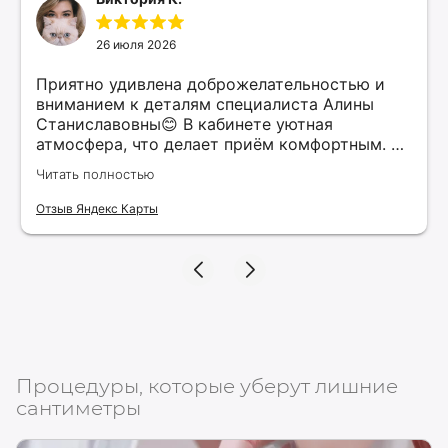
26 июля 2026
Приятно удивлена доброжелательностью и
вниманием к деталям специалиста Алины
Станиславовны😊 В кабинете уютная
атмосфера, что делает приём комфортным. Я
рекомендую этого специалиста всем, кто
Читать полностью
ищет качественные услуги в косметологии.
Верю, что нашла своего косметолога и буду
Отзыв Яндекс Карты
продолжать обращаться к ней для
поддержания красоты и здоровья своей
кожи!
Процедуры, которые уберут лишние
сантиметры