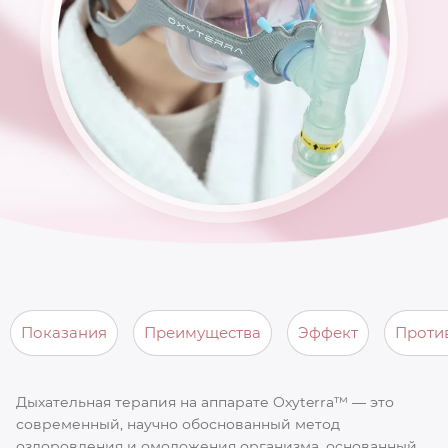
Показания
Преимущества
Эффект
Проти
Дыхательная терапия на аппарате Oxyterra™ — это
современный, научно обоснованный метод
оздоровления и омоложения организма, основанный