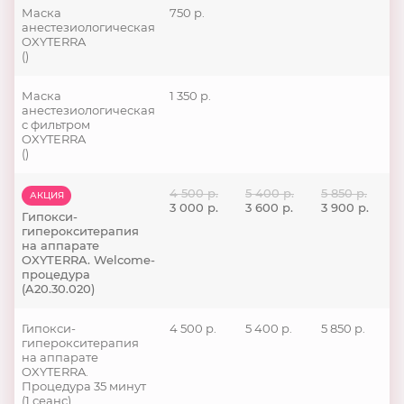
Маска
750 р.
анестезиологическая
OXYTERRA
()
Маска
1 350 р.
анестезиологическая
с фильтром
OXYTERRA
()
4 500 р.
5 400 р.
5 850 р.
АКЦИЯ
3 000 р.
3 600 р.
3 900 р.
Гипокси-
гиперокситерапия
на аппарате
OXYTERRA. Welcome-
процедура
(A20.30.020)
Гипокси-
4 500 р.
5 400 р.
5 850 р.
гиперокситерапия
на аппарате
OXYTERRA.
Процедура 35 минут
(1 сеанс)