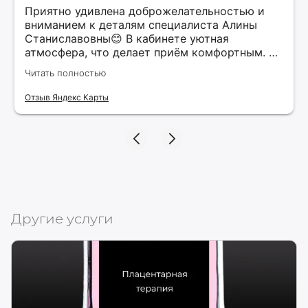
Приятно удивлена доброжелательностью и
вниманием к деталям специалиста Алины
Станиславовны😊 В кабинете уютная
атмосфера, что делает приём комфортным. Я
рекомендую этого специалиста всем, кто
Читать полностью
ищет качественные услуги в косметологии.
Верю, что нашла своего косметолога и буду
Отзыв Яндекс Карты
продолжать обращаться к ней для
поддержания красоты и здоровья своей
кожи!
Другие услуги