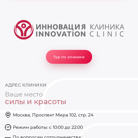
Тур по клинике
АДРЕС КЛИНИКИ
Ваше место
силы и красоты
Москва, Проспект Мира 102, стр. 24
Режим работы: с 10:00 до 22:00
https://innovation-clinic.ru/
Режим работы: с 10:00 до 22:00
+74997501585
По вопросам сотрудничества: