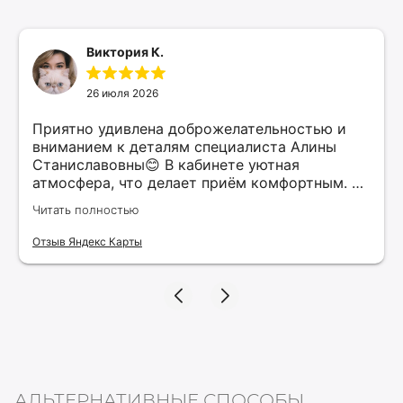
Виктория К.
26 июля 2026
Приятно удивлена доброжелательностью и
вниманием к деталям специалиста Алины
Станиславовны😊 В кабинете уютная
атмосфера, что делает приём комфортным. Я
рекомендую этого специалиста всем, кто
Читать полностью
ищет качественные услуги в косметологии.
Верю, что нашла своего косметолога и буду
Отзыв Яндекс Карты
продолжать обращаться к ней для
поддержания красоты и здоровья своей
кожи!
АЛЬТЕРНАТИВНЫЕ СПОСОБЫ