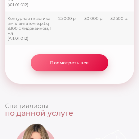
(A11.01.012)
Контурная пластика
25 000 р.
30 000 р.
32 500 р.
имплантатом e.p.t.q
S300 с лидокаином, 1
мл
(A11.01.012)
Посмотреть все
Специалисты
по данной услуге