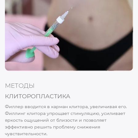
МЕТОДЫ
КЛИТОРОПЛАСТИКА
Филлер вводится в карман клитора, увеличивая его.
Филлинг клитора упрощает стимуляцию, усиливает
яркость ощущений от близости и позволяет
эффективно решить проблему снижения
чувствительности.