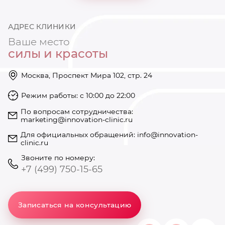
АДРЕС КЛИНИКИ
Ваше место
силы и красоты
Москва, Проспект Мира 102, стр. 24
Режим работы: с 10:00 до 22:00
https://innovation-clinic.ru/
Режим работы: с 10:00 до 22:00
+74997501585
По вопросам сотрудничества:
marketing@innovation-clinic.ru
Для официальных обращений:
info@innovation-
clinic.ru
Звоните по номеру:
+7 (499) 750-15-65
Записаться на консультацию