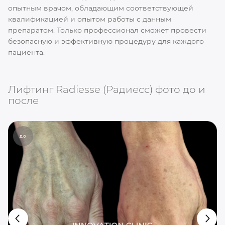
опытным врачом, обладающим соответствующей
квалификацией и опытом работы с данным
препаратом. Только профессионал сможет провести
безопасную и эффективную процедуру для каждого
пациента.
Лифтинг Radiesse (Радиесс) фото до и
после
до