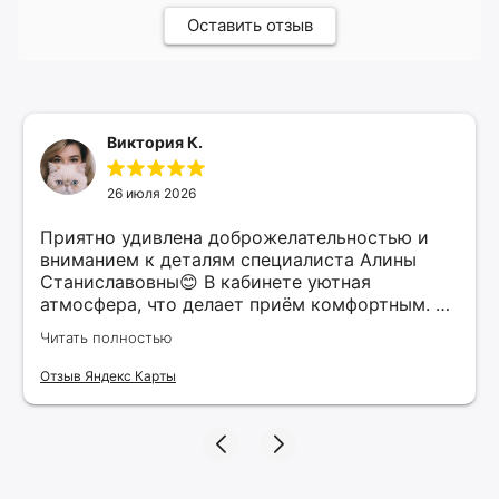
Оставить отзыв
Виктория К.
26 июля 2026
Приятно удивлена доброжелательностью и
вниманием к деталям специалиста Алины
Станиславовны😊 В кабинете уютная
атмосфера, что делает приём комфортным. Я
рекомендую этого специалиста всем, кто
Читать полностью
ищет качественные услуги в косметологии.
Верю, что нашла своего косметолога и буду
Отзыв Яндекс Карты
продолжать обращаться к ней для
поддержания красоты и здоровья своей
кожи!