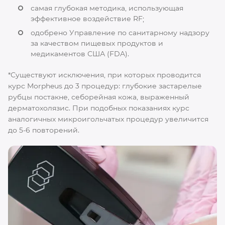
самая глубокая методика, использующая
эффективное воздействие RF;
одобрено Управление по санитарному надзору
за качеством пищевых продуктов и
медикаментов США (FDA).
*Существуют исключения, при которых проводится
курс Morpheus до 3 процедур: глубокие застарелые
рубцы постакне, себорейная кожа, выраженный
дерматохолязис. При подобных показаниях курс
аналогичных микроигольчатых процедур увеличится
до 5-6 повторений.