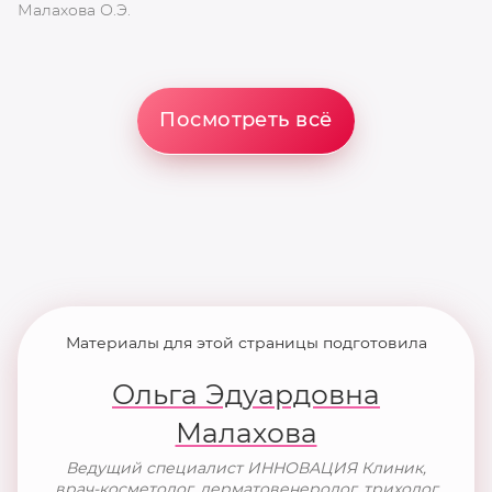
Малахова О.Э.
П
Посмотреть всё
Материалы для этой страницы подготовила
Ольга Эдуардовна
Малахова
Ведущий специалист ИННОВАЦИЯ Клиник,
врач-косметолог, дерматовенеролог, трихолог