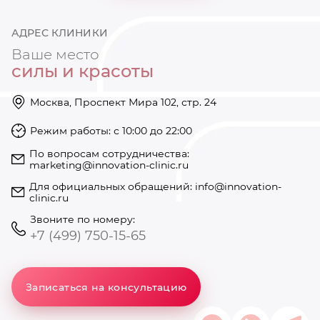
АДРЕС КЛИНИКИ
Ваше место
силы и красоты
Москва, Проспект Мира 102, стр. 24
Режим работы: с 10:00 до 22:00
https://innovation-clinic.ru/
Режим работы: с 10:00 до 22:00
+74997501585
По вопросам сотрудничества:
marketing@innovation-clinic.ru
Для официальных обращений:
info@innovation-
clinic.ru
Звоните по номеру:
+7 (499) 750-15-65
Записаться на консультацию