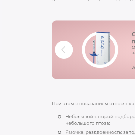
e
П
О
ч
J
При этом к показаниям относят ка
Небольшой «второй подбород
небольшого птоза;
Ямочка, раздвоенность: зап