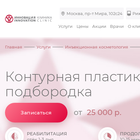
Москва, пр-т Мира, 102с24
Риж
Услуги
Цены
Акции
Врачи
О кл
Главная
Услуги
Инъекционная косметология
Контурная пласти
подбородка
от
25 000 р.
Записаться
РЕАБИЛИТАЦИЯ
ПРОДО
отёк 1-3 дня
10-15 ми