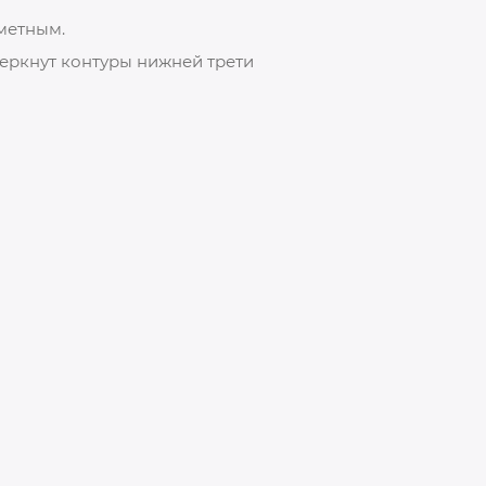
метным.
черкнут контуры нижней трети