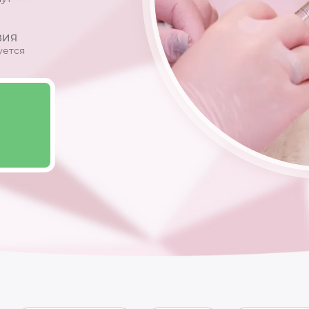
ЗИЯ
уется