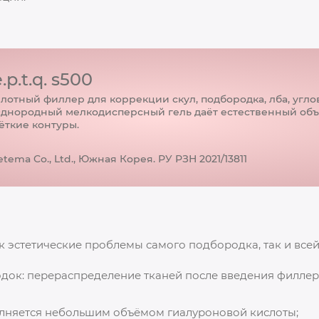
.p.t.q. s500
лотный филлер для коррекции скул, подбородка, лба, угло
днородный мелкодисперсный гель даёт естественный объ
ёткие контуры.
etema Co., Ltd., Южная Корея. РУ РЗН 2021/13811
к эстетические проблемы самого подбородка, так и всей
ок: перераспределение тканей после введения филлера
олняется небольшим объёмом гиалуроновой кислоты;