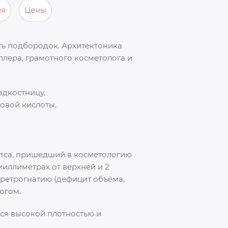
ия
Цены
ть подбородок. Архитектоника
ллера, грамотного косметолога и
адкостницу,
новой кислоты.
етса, пришедший в косметологию
миллиметрах от верхней и 2
 ретрогнатию (дефицит объёма,
огом.
тся высокой плотностью и