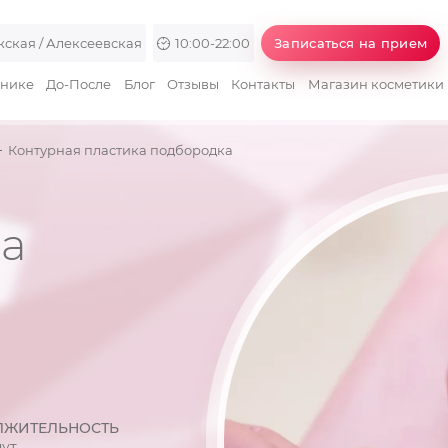
ская / Алексеевская
10:00-22:00
Записаться на прием
инике
До-После
Блог
Отзывы
Контакты
Магазин косметики
Контурная пластика подбородка
ка
ЛЖИТЕЛЬНОСТЬ
нут