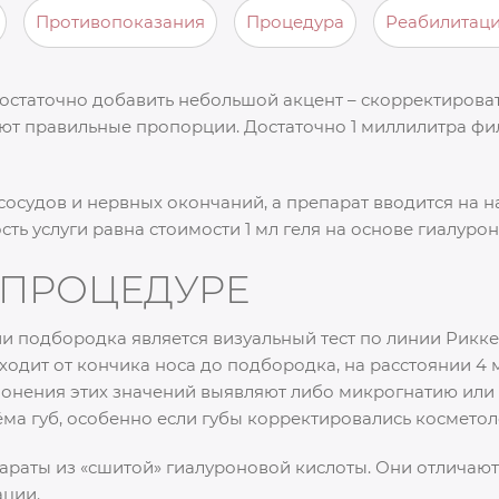
Противопоказания
Процедура
Реабилитац
достаточно добавить небольшой акцент – скорректирова
ают правильные пропорции. Достаточно 1 миллилитра фи
 сосудов и нервных окончаний, а препарат вводится на н
ть услуги равна стоимости 1 мл геля на основе гиалуро
 ПРОЦЕДУРЕ
 подбородка является визуальный тест по линии Рикк
ходит от кончика носа до подбородка, на расстоянии 4 
лонения этих значений выявляют либо микрогнатию или
ма губ, особенно если губы корректировались косметол
параты из «сшитой» гиалуроновой кислоты. Они отличаю
ции.