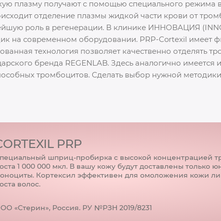
акую плазму получают с помощью специального режима в
сходит отделение плазмы жидкой части крови от тромб
йшую роль в регенерации. В клинике ИННОВАЦИЯ (INN
ик на современном оборудовании. PRP-Cortexil имеет
тованная технология позволяет качественно отделять т
царского бренда REGENLAB. Здесь аналогично имеется 
пособных тромбоцитов. Сделать выбор нужной методики
CORTEXIL PRP
пециальный шприц-пробирка с высокой концентрацией т
оста 1 000 000 мкл. В вашу кожу будут доставлены только 
оноциты. Кортексил эффективен для омоложения кожи ли
оста волос.
ОО «Стерин», Россия. РУ №РЗН 2019/8231