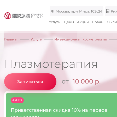
Москва, пр-т Мира, 102с24
Риж
Услуги
Цены
Акции
Врачи
О кл
Главная
Услуги
Инъекционная косметология
Плазмотерапия
от
10 000 р.
Записаться
АКЦИЯ
Приветственная скидка 10% на первое
посещение