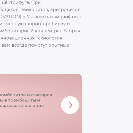
 центрифуге. При
оцитов, лейкоцитов, эритроцитов.
OVATION) в Москве плазмолифтинг
 фирменную шприц-пробирку и
ромбоцитарный концентрат. Вторая
инновационная технология,
 вам всегда помогут опытные
ромбоцитов и факторов
юные тромбоциты и
ца, восстановления