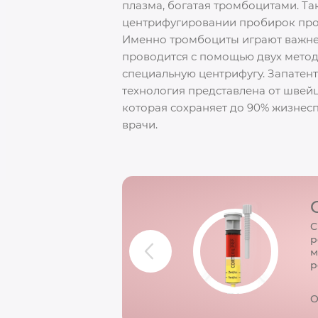
плазма, богатая тромбоцитами. Т
центрифугировании пробирок прои
Именно тромбоциты играют важне
проводится с помощью двух метод
специальную центрифугу. Запатен
технология представлена от швей
которая сохраняет до 90% жизнес
врачи.
С
р
м
р
О