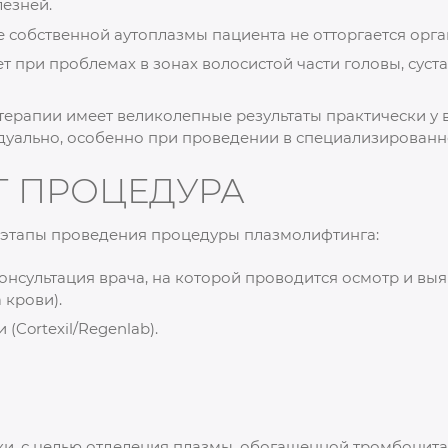
лезней.
е собственной аутоплазмы пациента не отторгается орга
 при проблемах в зонах волосистой части головы, сустав
терапии имеет великолепные результаты практически у в
дуально, особенно при проведении в специализированн
Т ПРОЦЕДУРА
 этапы проведения процедуры плазмолифтинга:
онсультация врача, на которой проводится осмотр и вы
 крови).
Cortexil/Regenlab).
и, с целью отделения плазмы, обогащенной тромбоцита