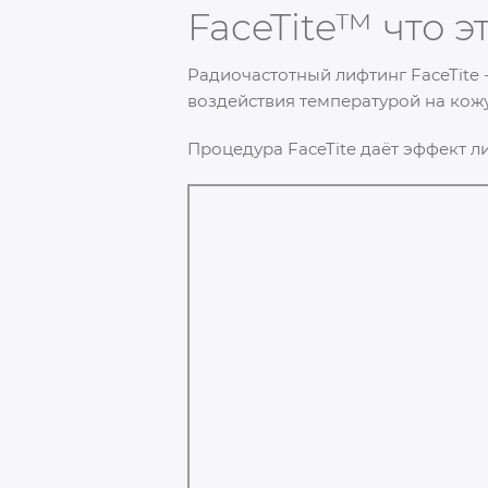
FaceTite™ что э
Радиочастотный лифтинг FaceTite
воздействия температурой на кож
Процедура FaceTite даёт эффект л