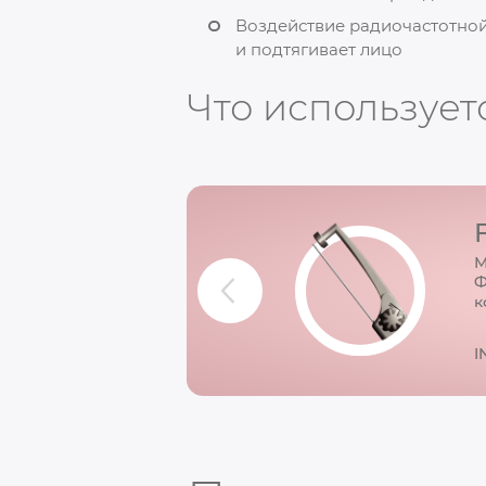
Воздействие радиочастотной
и подтягивает лицо
Что использует
М
Ф
к
I