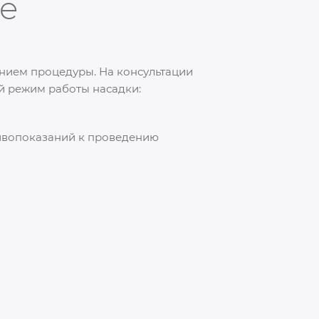
te
нием процедуры. На консультации
й режим работы насадки:
тивопоказаний к проведению