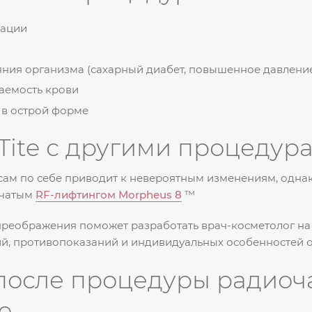
тации
ия организма (сахарный диабет, повышенное давление
аемость крови
в острой форме
Tite с другими процедур
сам по себе приводит к невероятным изменениям, однак
ьчатым
RF-лифтингом Morpheus 8
™
реображения поможет разработать врач-косметолог на 
ий, противопоказаний и индивидуальных особенностей 
после процедуры радиоч
e