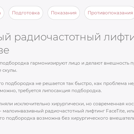
а
Подготовка
Показания
Противопоказания
й радиочастотный лифти
ве
я подбородка гармонизируют лицо и делают внешность п
 скулы.
о подбородка не решается так быстро, как проблема не
зможно, требуется липосакция подбородка.
лняли исключительно хирургически, но современная ко
- малоинвазивный радиочастотный лифтинг FaceTite, или
го подбородка возможна без хирургического вмешательс