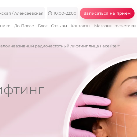
ская / Алексеевская
10:00-22:00
Записаться на прием
инике
До-После
Блог
Отзывы
Контакты
Магазин косметики
алоинвазивный радиочастотный лифтинг лица FaceTite™
ифтинг