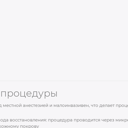
 процедуры
 местной анестезией и малоинвазивен, что делает про
иода восстановления: процедура проводится через микр
кожному покрову