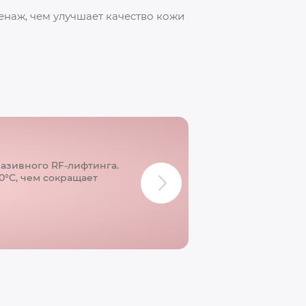
енаж, чем улучшает качество кожи
азивного RF-лифтинга.
0°C, чем сокращает