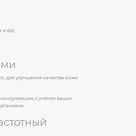
 и др)
ами
о, для улучшения качества кожи
консультации, с учётом ваших
организма.
астотный