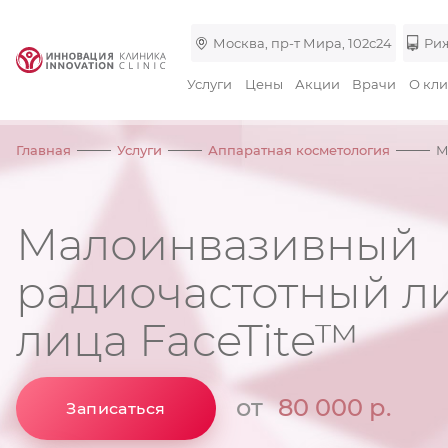
Москва, пр-т Мира, 102с24
Риж
Услуги
Цены
Акции
Врачи
О кл
Главная
Услуги
Аппаратная косметология
М
Малоинвазивный
радиочастотный л
лица FaceTite™
от
80 000 р.
Записаться