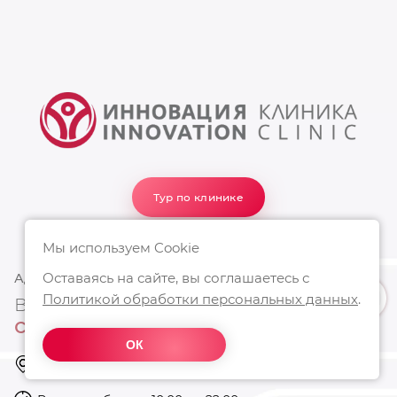
Тур по клинике
Мы используем Cookie
Оставаясь на сайте, вы соглашаетесь с
АДРЕС КЛИНИКИ
Политикой обработки персональных данных
.
Ваше место
силы и красоты
ОК
Москва, Проспект Мира 102, стр. 24
Режим работы: с 10:00 до 22:00
https://innovation-clinic.ru/