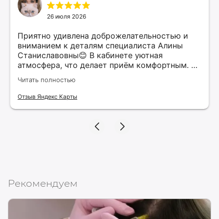
26 июля 2026
Приятно удивлена доброжелательностью и
вниманием к деталям специалиста Алины
Станиславовны😊 В кабинете уютная
атмосфера, что делает приём комфортным. Я
рекомендую этого специалиста всем, кто
Читать полностью
ищет качественные услуги в косметологии.
Верю, что нашла своего косметолога и буду
Отзыв Яндекс Карты
продолжать обращаться к ней для
поддержания красоты и здоровья своей
кожи!
Рекомендуем