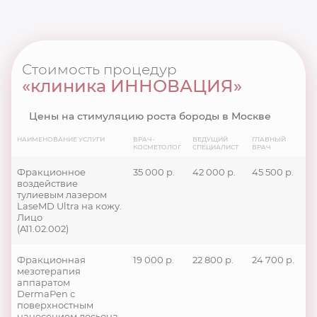
Стоимость процедур
«клиника ИННОВАЦИЯ»
Цены на стимуляцию роста бороды в Москве
НАИМЕНОВАНИЕ УСЛУГИ
ВРАЧ-
ВЕДУЩИЙ
ГЛАВНЫЙ
КОСМЕТОЛОГ
СПЕЦИАЛИСТ
ВРАЧ
Фракционное
35 000 р.
42 000 р.
45 500 р.
воздействие
тулиевым лазером
LaseMD Ultra на кожу.
Лицо
(A11.02.002)
Фракционная
19 000 р.
22 800 р.
24 700 р.
мезотерапия
аппаратом
DermaPen с
поверхностным
нанесением лосьона