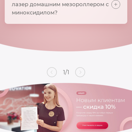
+
лазер домашним мезороллером с
миноксидилом?
1
/
1