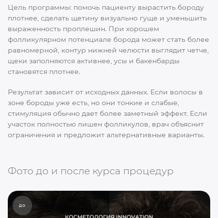
Цель программы: помочь пациенту вырастить бороду
плотнее, сделать щетину визуально гуще и уменьшить
выраженность проплешин. При хорошем
фолликулярном потенциале борода может стать более
равномерной, контур нижней челюсти выглядит четче,
щеки заполняются активнее, усы и бакенбарды
становятся плотнее.
Результат зависит от исходных данных. Если волосы в
зоне бороды уже есть, но они тонкие и слабые,
стимуляция обычно дает более заметный эффект. Если
участок полностью лишен фолликулов, врач объяснит
ограничения и предложит альтернативные варианты.
Фото до и после курса процедур
до