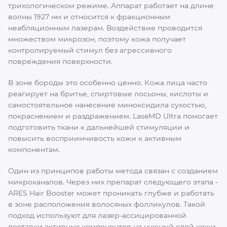
трихологическом режиме. Аппарат работает на длине
волны 1927 нм и относится к фракционным
неабляционным лазерам. Воздействие проводится
множеством микрозон, поэтому кожа получает
контролируемый стимул без агрессивного
повреждения поверхности.
В зоне бороды это особенно ценно. Кожа лица часто
реагирует на бритье, спиртовые лосьоны, кислоты и
самостоятельное нанесение миноксидила сухостью,
покраснением и раздражением. LaseMD Ultra помогает
подготовить ткани к дальнейшей стимуляции и
повысить восприимчивость кожи к активным
компонентам.
Один из принципов работы метода связан с созданием
микроканалов. Через них препарат следующего этапа -
ARES Hair Booster может проникать глубже и работать
в зоне расположения волосяных фолликулов. Такой
подход используют для лазер-ассицированной
доставки активных компонентов на нужный слой кожи.