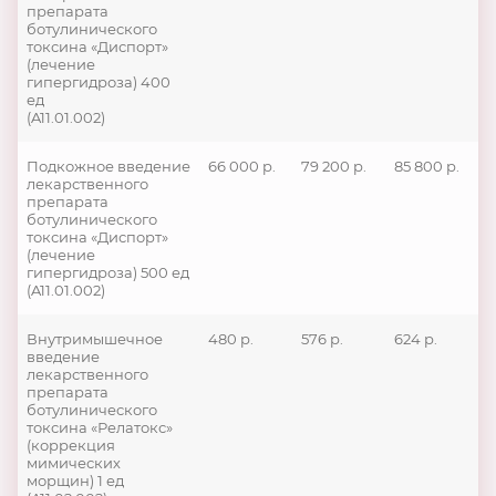
препарата
ботулинического
токсина «Диспорт»
(лечение
гипергидроза) 400
ед
(A11.01.002)
Подкожное введение
66 000 р.
79 200 р.
85 800 р.
лекарственного
препарата
ботулинического
токсина «Диспорт»
(лечение
гипергидроза) 500 ед
(A11.01.002)
Внутримышечное
480 р.
576 р.
624 р.
введение
лекарственного
препарата
ботулинического
токсина «Релатокс»
(коррекция
мимических
морщин) 1 ед