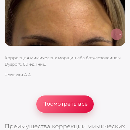
после
Коррекция мимических морщин лба ботулотоксином
К
Dysport, 80 единиц
Ре
Чопикян А.А.
Шу
Посмотреть всё
Преимущества коррекции мимических