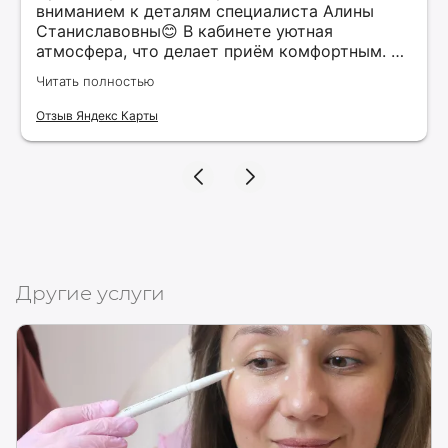
вниманием к деталям специалиста Алины
Станиславовны😊 В кабинете уютная
атмосфера, что делает приём комфортным. Я
рекомендую этого специалиста всем, кто
Читать полностью
ищет качественные услуги в косметологии.
Верю, что нашла своего косметолога и буду
Отзыв Яндекс Карты
продолжать обращаться к ней для
поддержания красоты и здоровья своей
кожи!
Другие услуги