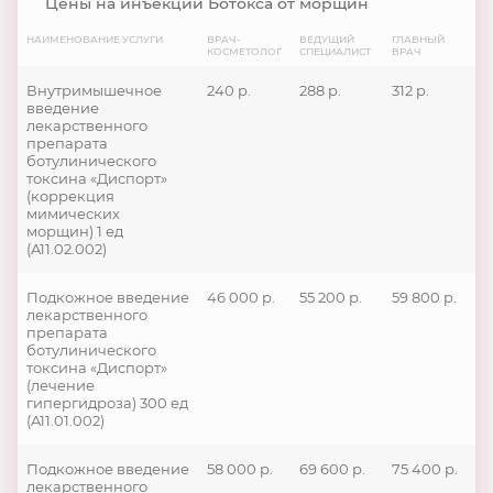
Цены на инъекции Ботокса от морщин
НАИМЕНОВАНИЕ УСЛУГИ
ВРАЧ-
ВЕДУЩИЙ
ГЛАВНЫЙ
КОСМЕТОЛОГ
СПЕЦИАЛИСТ
ВРАЧ
Внутримышечное
240 р.
288 р.
312 р.
введение
лекарственного
препарата
ботулинического
токсина «Диспорт»
(коррекция
мимических
морщин) 1 ед
(A11.02.002)
Подкожное введение
46 000 р.
55 200 р.
59 800 р.
лекарственного
препарата
ботулинического
токсина «Диспорт»
(лечение
гипергидроза) 300 ед
(A11.01.002)
Подкожное введение
58 000 р.
69 600 р.
75 400 р.
лекарственного