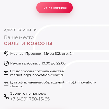
Тур по клинике
АДРЕС КЛИНИКИ
Ваше место
силы и красоты
Москва, Проспект Мира 102, стр. 24
Режим работы: с 10:00 до 22:00
https://innovation-clinic.ru/
Режим работы: с 10:00 до 22:00
+74997501585
По вопросам сотрудничества:
marketing@innovation-clinic.ru
Для официальных обращений:
info@innovation-
clinic.ru
Звоните по номеру:
+7 (499) 750-15-65