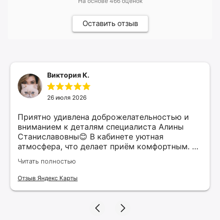
На основе
466
оценок
Оставить отзыв
Виктория К.
26 июля 2026
Приятно удивлена доброжелательностью и
вниманием к деталям специалиста Алины
Станиславовны😊 В кабинете уютная
атмосфера, что делает приём комфортным. Я
рекомендую этого специалиста всем, кто
Читать полностью
ищет качественные услуги в косметологии.
Верю, что нашла своего косметолога и буду
Отзыв Яндекс Карты
продолжать обращаться к ней для
поддержания красоты и здоровья своей
кожи!