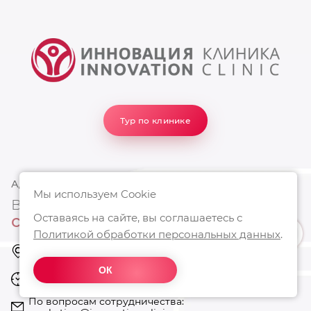
Тур по клинике
АДРЕС КЛИНИКИ
Мы используем Cookie
Ваше место
Оставаясь на сайте, вы соглашаетесь с
силы и красоты
Политикой обработки персональных данных
.
Москва, Проспект Мира 102, стр. 24
Режим работы: с 10:00 до 22:00
https://innovation-clinic.ru/
ОК
Режим работы: с 10:00 до 22:00
+74997501585
По вопросам сотрудничества: