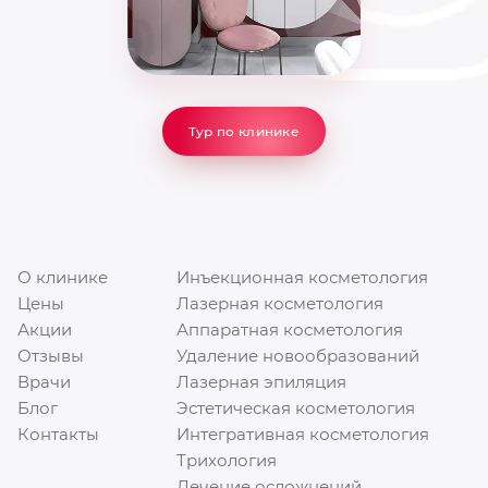
Тур по клинике
О клинике
Инъекционная косметология
Цены
Лазерная косметология
Акции
Аппаратная косметология
Режим работы: с 10:00 до 22:00
Отзывы
Удаление новообразований
https://innovation-clinic.ru/
Врачи
Лазерная эпиляция
+
7
4
9
9
7
5
0
1
5
8
Блог
Эстетическая косметология
Контакты
Интегративная косметология
Трихология
Лечение осложнений