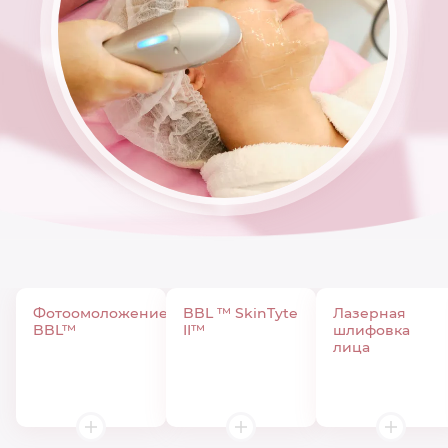
Фотоомоложение
BBL ™ SkinTyte
Лазерная
BBL™
II™
шлифовка
лица