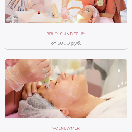
BBL ™ SKINTYTE II™
от 5000 руб.
VOLNEWMER