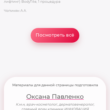
лифтинг) BodyTite, 1 процедура
п
Чопикян А.А.
Ма
Посмотреть всё
Материалы для данной страницы подготовила
Оксана Павленко
К.м.н, врач-косметолог, дерматовенеролог,
главный врач клиники ИННОВАЦИЯ