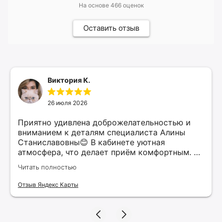
На основе
466
оценок
Оставить отзыв
Виктория К.
26 июля 2026
Приятно удивлена доброжелательностью и
вниманием к деталям специалиста Алины
Станиславовны😊 В кабинете уютная
атмосфера, что делает приём комфортным. Я
рекомендую этого специалиста всем, кто
Читать полностью
ищет качественные услуги в косметологии.
Верю, что нашла своего косметолога и буду
Отзыв Яндекс Карты
продолжать обращаться к ней для
поддержания красоты и здоровья своей
кожи!