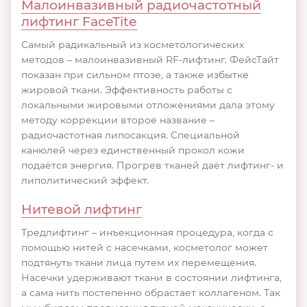
Малоинвазивный радиочастотный
лифтинг FaceTite
Самый радикальный из косметологических
методов – малоинвазивный RF-лифтинг. ФейсТайт
показан при сильном птозе, а также избытке
жировой ткани. Эффективность работы с
локальными жировыми отложениями дала этому
методу коррекции второе название –
радиочастотная липосакция. Специальной
канюлей через единственный прокол кожи
подаётся энергия. Прогрев тканей даёт лифтинг- и
липолитический эффект.
Нитевой лифтинг
Тредлифтинг – инъекционная процедура, когда с
помощью нитей с насечками, косметолог может
подтянуть ткани лица путем их перемещения.
Насечки удерживают ткани в состоянии лифтинга,
а сама нить постепенно обрастает коллагеном. Так