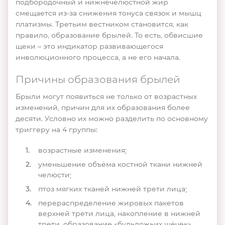
подбородочный и нижнечелюстной жир
смещается из-за снижения тонуса связок и мышц
платизмы. Третьим вестником становится, как
правило, образование брылей. То есть, обвисшие
щеки – это индикатор развивающегося
инволюционного процесса, а не его начала.
Причины образования брылей
Брыли могут появиться не только от возрастных
изменений, причин для их образования более
десяти. Условно их можно разделить по основному
триггеру на 4 группы:
возрастные изменения;
уменьшение объёма костной ткани нижней
челюсти;
птоз мягких тканей нижней трети лица;
перераспределение жировых пакетов
верхней трети лица, накопление в нижней
трети, образование «бульдожьих щёчек».