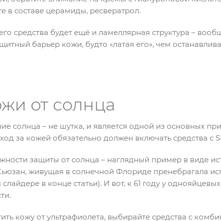
е в составе церамиды, ресвератрол.
го средства будет ещё и ламеллярная структура – вообщ
щитный барьер кожи, будто «латая его», чем останавли
ожи от солнца
ие солнца – не шутка, и является одной из основных пр
ход за кожей обязательно должен включать средства с 
жности защиты от солнца – наглядный пример в виде ис
Сьюзан, живущая в солнечной Флориде пренебрагала и
в слайдере в конце статьи). И вот, к 61 году у однояйцев
ти.
ть кожу от ультрафиолета, выбирайте средства с комби