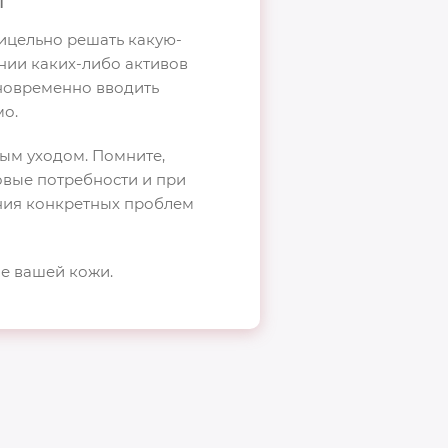
прицельно решать какую-
нии каких-либо активов
дновременно вводить
мо.
ым уходом. Помните,
овые потребности и при
ния конкретных проблем
ие вашей кожи.