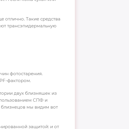
е отлично. Такие средства
вают трансэпидермальную
ичин фотостарения.
SPF-фактором.
тории двух близняшек из
спользованием СПФ и
ых близнецов мы видим вот
нированной защитой: и от