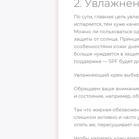
2. Увлажне
По сути, главная цель увл
испаряется, тем хуже кач
Можно ли пользоваться од
защиты от солнца. Принц
особенностями кожи: дне
больше нуждается в защит
поддержке — SPF будет д
Увлажняющий крем выбир
Обращаем ваше внимание,
и состояние, например, о
Так что жирная обезвоженн
слишком активно и часто 
опять же, пересушивает ко
Чтобы напитать кожу влаг