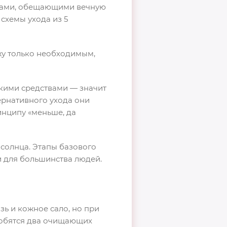
ьками, обещающими вечную
схемы ухода из 5
жу только необходимым,
кими средствами — значит
ернативного ухода они
инципу «меньше, да
 солнца. Этапы базового
и для большинства людей.
ь и кожное сало, но при
добятся два очищающих