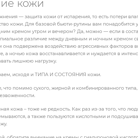
ние кожи
ажнения — защита кожи от испарения, то есть потери вла
ество кожи. Для базовой бьюти-рутины вам понадобится
ним кремом утром и вечером? Да, можно — если в сост
ипиальное различие между дневным и ночным кремом с
м она подвержена воздействию агрессивных факторов в
е, а ночью кожа восстанавливается и нуждается в интен
авать лишнюю нагрузку.
аем, исходя и ТИПА И СОСТОЯНИЯ кожи.
 что помимо сухого, жирной и комбинированного типа,
безвоженности.
ая кожа – тоже не редкость. Как раз из-за того, что лю
умываются, а также пользуются кислотными и подсушив
жу.
ой, обратите внимание на кремы с гиалуроновой кислотой