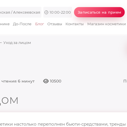
ская / Алексеевская
10:00-22:00
Записаться на прием
инике
До-После
Блог
Отзывы
Контакты
Магазин косметики
Уход за лицом
10500
 чтения 6 минут
П
цом
тики настолько переполнен бьюти-средствами, тренды 