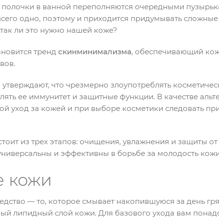
ши полочки в ванной переполняются очередными пузыр
 всего одно, поэтому и приходится придумывать сложные 
 так ли это нужно нашей коже?
ановится тренд
скинминимализма
, обеспечивающий ко
вов.
утверждают, что чрезмерно злоупотреблять косметичес
блять ее иммунитет и защитные функции. В качестве альт
ой уход за кожей и при выборе косметики следовать пр
тоит из трех этапов: очищения, увлажнения и защиты от
универсальны и эффективны в борьбе за молодость кож
е кожи
ство — то, которое смывает накопившуюся за день гряз
ный липидный слой кожи. Для базового ухода вам пона