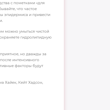
дства с пометками «для
ывайте, что частое
ры эпидермиса и привести
и.
ром можно умыться чистой
 сохраняете гидролипидную
приятное, но дважды за
 после интенсивного
ативные факторы будут
ма Хайек, Кейт Хадсон,