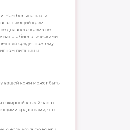
ги. Чем больше влаги
 увлажняющий крем.
аве дневного крема нет
вязано с биологическими
нешней среды, поэтому
сивном питании и
 у вашей кожи может быть
ди с жирной кожей часто
ающими средствами, что
. А если кожа сухая или