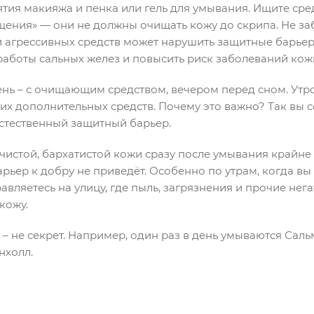
ятия макияжа и пенка или гель для умывания. Ищите сре
щения» — они не должны очищать кожу до скрипа. Не заб
и агрессивных средств может нарушить защитные барье
 работы сальных желез и повысить риск заболеваний кож
день – с очищающим средством, вечером перед сном. Ут
ких дополнительных средств. Почему это важно? Так вы
стественный защитный барьер.
истой, бархатистой кожи сразу после умывания крайне 
рьер к добру не приведёт. Особенно по утрам, когда вы
авляетесь на улицу, где пыль, загрязнения и прочие нег
кожу.
– не секрет. Например, один раз в день умываются Саль
нхолл.