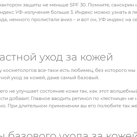
с фактором защиты не меньше SPF 30. Помните, санскрин 
индекс УФ-излучения больше 3. Индекс можно узнать в
, немного пролистали вниз – и вот он, УФ индекс на се
астной уход за кожей
у косметологов все-таки есть любимец, без которого мы
ной уход за кожей, даже самый базовый.
его не улучшает состояние кожи так, как этот волшебны
ости добавит. Главное вводить ретинол по «лестнице» не 
но. При длительном применении вы его полюбите так же,
 базового ухода за коже