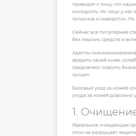
приводит к тому, что на
молодость. Но лицо у нас
лосьонов и сывороток. Но
Сейчас все популярнее ст
без лишних средств и акти
Адепты скинминимализма 
вредить своей коже, осла
предлагают освоить базов
лучше».
Базовый уход за кожей сос
ухода за кожей довольно 
1. Очищени
Идеальное очищающее сред
этом не разрушает защит